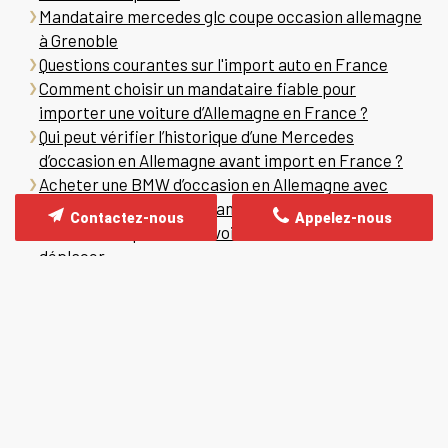
Mandataire mercedes glc coupe occasion allemagne
à Grenoble
Questions courantes sur l'import auto en France
Comment choisir un mandataire fiable pour
importer une voiture d’Allemagne en France ?
Qui peut vérifier l’historique d’une Mercedes
d’occasion en Allemagne avant import en France ?
Acheter une BMW d’occasion en Allemagne avec
livraison sécurisée en France
Contactez-nous
Appelez-nous
Comment importer une voiture allemande sans se
déplacer
Acheter une voiture en Allemagne avec garantie
constructeur
Importation voiture Allemagne professionnel ou
particulier
Acheter une BMW X3 M40d en Allemagne
BMW X3 M40i occasion Allemagne
Comment éviter une arnaque achat auto Allemagne