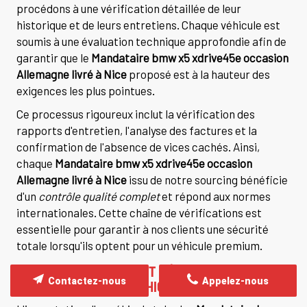
procédons à une vérification détaillée de leur
historique et de leurs entretiens. Chaque véhicule est
soumis à une évaluation technique approfondie afin de
garantir que le
Mandataire bmw x5 xdrive45e occasion
Allemagne livré à Nice
proposé est à la hauteur des
exigences les plus pointues.
Ce processus rigoureux inclut la vérification des
rapports d'entretien, l'analyse des factures et la
confirmation de l'absence de vices cachés. Ainsi,
chaque
Mandataire bmw x5 xdrive45e occasion
Allemagne livré à Nice
issu de notre sourcing bénéficie
d'un
contrôle qualité complet
et répond aux normes
internationales. Cette chaîne de vérifications est
essentielle pour garantir à nos clients une sécurité
totale lorsqu'ils optent pour un véhicule premium.
QUELS DOCUMENTS SONT NÉCESSAIRES POUR
Contactez-nous
Appelez-nous
L'IMPORTATION D'UN VÉHICULE ?