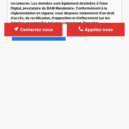
recontacter. Les données sont également destinées à Futur
Digital, prestataire de BAM Mandataire. Conformément à la
réglementation en vigueur, vous disposez notamment d'un droit
d'accès, de rectification, d'opposition et d'effacement sur les
données personnelles qui vous concernent. Pour plus
d’informations, cliquez
ici
.
Contactez-nous
Appelez-nous
*
Champs obligatoires