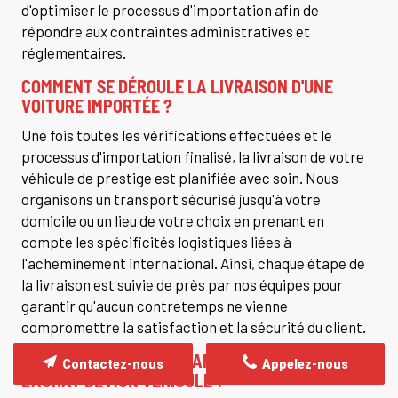
d'optimiser le processus d'importation afin de
répondre aux contraintes administratives et
réglementaires.
COMMENT SE DÉROULE LA LIVRAISON D'UNE
VOITURE IMPORTÉE ?
Une fois toutes les vérifications effectuées et le
processus d'importation finalisé, la livraison de votre
véhicule de prestige est planifiée avec soin. Nous
organisons un transport sécurisé jusqu'à votre
domicile ou un lieu de votre choix en prenant en
compte les spécificités logistiques liées à
l'acheminement international. Ainsi, chaque étape de
la livraison est suivie de près par nos équipes pour
garantir qu'aucun contretemps ne vienne
compromettre la satisfaction et la sécurité du client.
QUELLES SONT LES GARANTIES OFFERTES APRÈS
Contactez-nous
Appelez-nous
L'ACHAT DE MON VÉHICULE ?