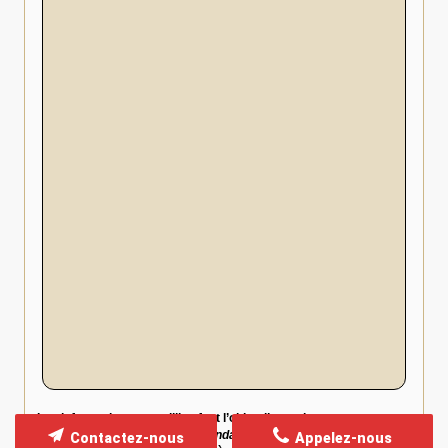
Les informations recueillies font l’objet d’un traitement
informatique destiné à
BAM Mandataire
, responsable du
Contactez-nous
Appelez-nous