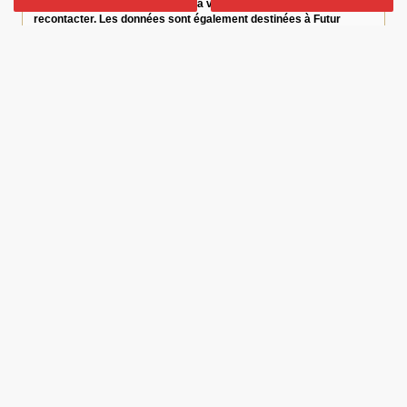
traitement, afin de donner suite à votre demande et de vous
recontacter. Les données sont également destinées à Futur
Digital, prestataire de BAM Mandataire. Conformément à la
réglementation en vigueur, vous disposez notamment d'un droit
d'accès, de rectification, d'opposition et d'effacement sur les
données personnelles qui vous concernent. Pour plus
d’informations, cliquez
ici
.
*
Champs obligatoires