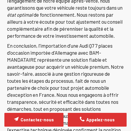
l'engagement de notre équipe après-vente, nous
garantissons que votre véhicule reste toujours dans un
état optimal
de fonctionnement. Nous restons par
ailleurs à votre écoute pour tout ajustement ou conseil
complémentaire afin de pérenniser la qualité et la
performance de votre investissement automobile.
En conclusion, l'importation d'une Audi Q7 7 places
d'occasion importée d'Allemagne avec BAM-
MANDATAIRE représente une solution fiable et
avantageuse pour acquérir un véhicule premium. Notre
savoir-faire, associé à une gestion rigoureuse de
toutes les étapes du processus, fait de nous un
partenaire de choix pour tout projet automobile
d'exception en France. Nous nous engageons à offrir
transparence, sécurité et efficacité dans toutes nos
démarches, tout en proposant des solutions
personnalisées adaptées aux besoins de chacun. La
Contactez-nous
Appelez-nous
qualité de nos services, la maîtrise des coûts et
l'expertise technique déployée confirment la position