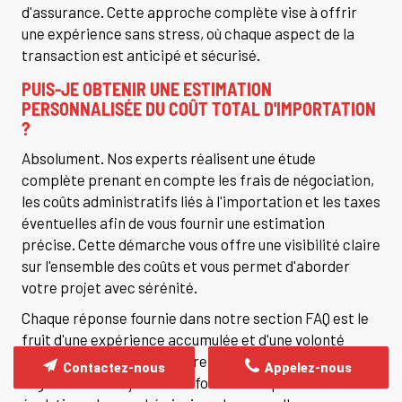
d'assurance. Cette approche complète vise à offrir
une expérience sans stress, où chaque aspect de la
transaction est anticipé et sécurisé.
PUIS-JE OBTENIR UNE ESTIMATION
PERSONNALISÉE DU COÛT TOTAL D'IMPORTATION
?
Absolument. Nos experts réalisent une étude
complète prenant en compte les frais de négociation,
les coûts administratifs liés à l'importation et les taxes
éventuelles afin de vous fournir une estimation
précise. Cette démarche vous offre une visibilité claire
sur l'ensemble des coûts et vous permet d'aborder
votre projet avec sérénité.
Chaque réponse fournie dans notre section FAQ est le
fruit d'une expérience accumulée et d'une volonté
constante d'améliorer notre service. Nous mettons
Contactez-nous
Appelez-nous
régulièrement à jour ces informations pour refléter les