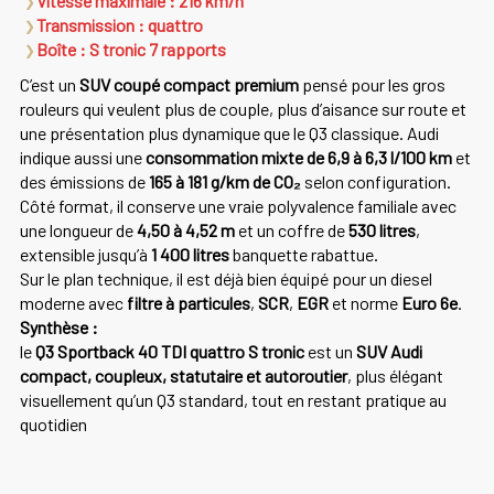
Vitesse maximale : 216 km/h
Transmission : quattro
Boîte : S tronic 7 rapports
C’est un
SUV coupé compact premium
pensé pour les gros
rouleurs qui veulent plus de couple, plus d’aisance sur route et
une présentation plus dynamique que le Q3 classique. Audi
indique aussi une
consommation mixte de 6,9 à 6,3 l/100 km
et
des émissions de
165 à 181 g/km de CO₂
selon configuration.
Côté format, il conserve une vraie polyvalence familiale avec
une longueur de
4,50 à 4,52 m
et un coffre de
530 litres
,
extensible jusqu’à
1 400 litres
banquette rabattue.
Sur le plan technique, il est déjà bien équipé pour un diesel
moderne avec
filtre à particules
,
SCR
,
EGR
et norme
Euro 6e
.
Synthèse :
le
Q3 Sportback 40 TDI quattro S tronic
est un
SUV Audi
compact, coupleux, statutaire et autoroutier
, plus élégant
visuellement qu’un Q3 standard, tout en restant pratique au
quotidien