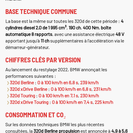
BASE TECHNIQUE COMMUNE
La base est la même sur toutes les 320d de cette période :
4
cylindres diesel 2.0 de 1 995 cm³
,
190 ch
,
400 Nm
,
boîte
automatique 8 rapports
, avec une assistance électrique
48 V
apportant jusqu’à
11 ch
supplémentaires à l’accélération via le
démarreur-générateur.
CHIFFRES CLÉS PAR VERSION
Au lancement du restylage 2022, BMW annonçait les
performances suivantes :
320d Berline
:
0 à 100 km/h en 6,8 s
,
239 km/h
320d xDrive Berline
:
0 à 100 km/h en 6,8 s
,
231 km/h
320d Touring
:
0 à 100 km/h en 7,1 s
,
230 km/h
320d xDrive Touring
:
0 à 100 km/h en 7,4 s
,
225 km/h
CONSOMMATION ET CO₂
Sur les données techniques BMW les plus récentes
consultées, la
320d Berline propulsion
est annoncée à
4,9 à 5,6