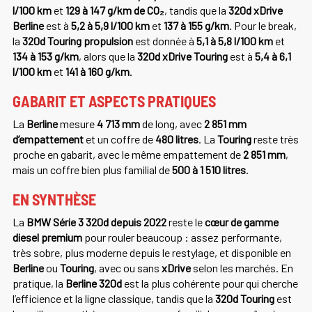
l/100 km
et
129 à 147 g/km de CO₂
, tandis que la
320d xDrive
Berline
est à
5,2 à 5,9 l/100 km
et
137 à 155 g/km
. Pour le break,
la
320d Touring propulsion
est donnée à
5,1 à 5,8 l/100 km
et
134 à 153 g/km
, alors que la
320d xDrive Touring
est à
5,4 à 6,1
l/100 km
et
141 à 160 g/km
.
GABARIT ET ASPECTS PRATIQUES
La
Berline
mesure
4 713 mm
de long, avec
2 851 mm
d’empattement
et un coffre de
480 litres
. La
Touring
reste très
proche en gabarit, avec le même empattement de
2 851 mm
,
mais un coffre bien plus familial de
500 à 1 510 litres
.
EN SYNTHÈSE
La
BMW Série 3 320d depuis 2022
reste le
cœur de gamme
diesel premium
pour rouler beaucoup : assez performante,
très sobre, plus moderne depuis le restylage, et disponible en
Berline
ou
Touring
, avec ou sans
xDrive
selon les marchés. En
pratique, la
Berline 320d
est la plus cohérente pour qui cherche
l’efficience et la ligne classique, tandis que la
320d Touring
est