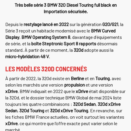
Très belle série 3 BMW 320 Diesel Touring full black en
Importation sécurisée.
Depuis le
restylage lancé en 2022
sur la génération
G20/G21
, la
Série 3 reçoit un habitacle modernisé avec le
BMW Curved
Display
,
BMW Operating System 8
, davantage d’équipements
de série, et la
boîte Steptronic Sport 8 rapports
désormais
standard. À partir de ce moment, la
320d
adopte aussi la
micro-hybridation 48 V
.
LES MODÈLES 320D CONCERNÉS
À partir de 2022, la 320d existe en
Berline
et en
Touring
, avec
selon les marchés une version
propulsion
et une version
xDrive
. BMW indiquait en 2022 que le
xDrive
était disponible sur
la 320d, et le dossier technique BMW Global de mai 2024 liste
toujours les quatre combinaisons :
320d Sedan
,
320d xDrive
Sedan
,
320d Touring
et
320d xDrive Touring
. En revanche, sur
les fiches BMW France actuelles, on voit surtout les variantes
xDrive
, ce qui montre que l’offre exacte peut varier selon le
marché.