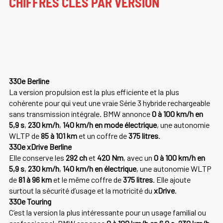
CHIFFRES CLÉS PAR VERSION
330e Berline
La version propulsion est la plus efficiente et la plus
cohérente pour qui veut une vraie Série 3 hybride rechargeable
sans transmission intégrale. BMW annonce
0 à 100 km/h en
5,9 s
,
230 km/h
,
140 km/h en mode électrique
, une autonomie
WLTP de
85 à 101 km
et un coffre de
375 litres
.
330e xDrive Berline
Elle conserve les
292 ch
et
420 Nm
, avec un
0 à 100 km/h en
5,9 s
,
230 km/h
,
140 km/h en électrique
, une autonomie WLTP
de
81 à 96 km
et le même coffre de
375 litres
. Elle ajoute
surtout la sécurité d’usage et la motricité du
xDrive
.
330e Touring
C’est la version la plus intéressante pour un usage familial ou