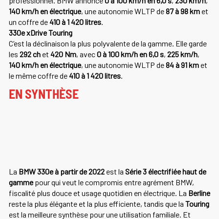
professionnel. BMW annonce
0 à 100 km/h en 6,0 s
,
230 km/h
,
140 km/h en électrique
, une autonomie WLTP de
87 à 98 km
et
un coffre de
410 à 1 420 litres
.
330e xDrive Touring
C’est la déclinaison la plus polyvalente de la gamme. Elle garde
les
292 ch
et
420 Nm
, avec
0 à 100 km/h en 6,0 s
,
225 km/h
,
140 km/h en électrique
, une autonomie WLTP de
84 à 91 km
et
le même coffre de
410 à 1 420 litres
.
EN SYNTHÈSE
La
BMW 330e à partir de 2022
est la
Série 3 électrifiée haut de
gamme
pour qui veut le compromis entre agrément BMW,
fiscalité plus douce et usage quotidien en électrique. La
Berline
reste la plus élégante et la plus efficiente, tandis que la
Touring
est la meilleure synthèse pour une utilisation familiale. Et