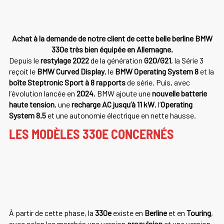
Achat à la demande de notre client de cette belle berline BMW
330e très bien équipée en Allemagne.
Depuis le
restylage 2022
de la génération
G20/G21
, la Série 3
reçoit le
BMW Curved Display
, le
BMW Operating System 8
et la
boîte Steptronic Sport à 8 rapports
de série. Puis, avec
l’évolution lancée en
2024
, BMW ajoute une
nouvelle batterie
haute tension
, une
recharge AC jusqu’à 11 kW
, l’
Operating
System 8.5
et une autonomie électrique en nette hausse.
LES MODÈLES 330E CONCERNÉS
À partir de cette phase, la
330e
existe en
Berline
et en
Touring
,
avec selon les marchés une version
propulsion
et une version