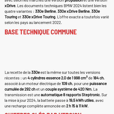
xDrive
. Les documents techniques BMW 2024 listent bien les
quatre variantes :
330e Berline
,
330e xDrive Berline
,
330e
Touring
et
330e xDrive Touring
. L’offre exacte a toutefois varié
selon les pays au lancement 2022.
BASE TECHNIQUE COMMUNE
La recette de la
330e
est la même sur toutes les versions
récentes : un
4 cylindres essence 2.0 de 1 998 cm³
de
184 ch
,
associé à un moteur électrique de
109 ch
, pour une
puissance
cumulée de 292 ch
et un
couple système de 420 Nm
. La
transmission est une
automatique 8 rapports Steptronic
. Sur
la mise à jour 2024, la batterie passe à
19,5 kWh utiles
, avec
une recharge complète annoncée en
2 h 15 à 11 kW
.