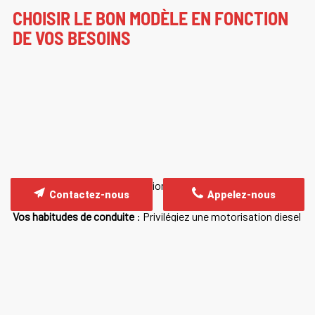
CHOISIR LE BON MODÈLE EN FONCTION
DE VOS BESOINS
Pour choisir la meilleure occasion Audi Q5, il est important de
Contactez-nous
Appelez-nous
considérer :
Vos habitudes de conduite
: Privilégiez une motorisation diesel
pour les longs trajets et une motorisation essence pour une
utilisation principalement urbaine.
Les options et équipements
: Assurez-vous que le modèle
choisi dispose des fonctionnalités qui vous sont essentielles,
telles que le toit ouvrant, le système audio premium ou les
sièges chauffants.