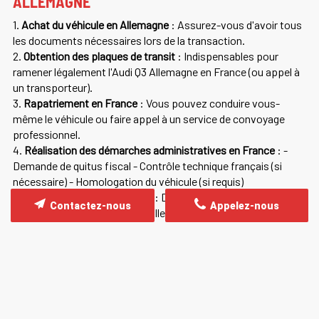
ALLEMAGNE
1.
Achat du véhicule en Allemagne
: Assurez-vous d'avoir tous
les documents nécessaires lors de la transaction.
2.
Obtention des plaques de transit
: Indispensables pour
ramener légalement l'Audi Q3 Allemagne en France (ou appel à
un transporteur).
3.
Rapatriement en France
: Vous pouvez conduire vous-
même le véhicule ou faire appel à un service de convoyage
professionnel.
4.
Réalisation des démarches administratives en France
: -
Demande de quitus fiscal - Contrôle technique français (si
nécessaire) - Homologation du véhicule (si requis)
5.
Immatriculation du véhicule
: Demande de carte grise
Contactez-nous
Appelez-nous
française pour votre Audi Q3 Allemagne.
COÛTS À PRENDRE EN COMPTE LORS DE
L'ACHAT D'UNE AUDI Q3 ALLEMAGNE
- Prix d'achat du véhicule
- Frais de déplacement ou de livraison
- Coût des plaques de transit (environ 200€)