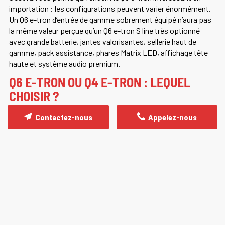
importation : les configurations peuvent varier énormément.
Un Q6 e-tron d’entrée de gamme sobrement équipé n’aura pas
la même valeur perçue qu’un Q6 e-tron S line très optionné
avec grande batterie, jantes valorisantes, sellerie haut de
gamme, pack assistance, phares Matrix LED, affichage tête
haute et système audio premium.
Q6 E-TRON OU Q4 E-TRON : LEQUEL
CHOISIR ?
Contactez-nous
Appelez-nous
Le Q4 e-tron reste plus compact, plus accessible et plus