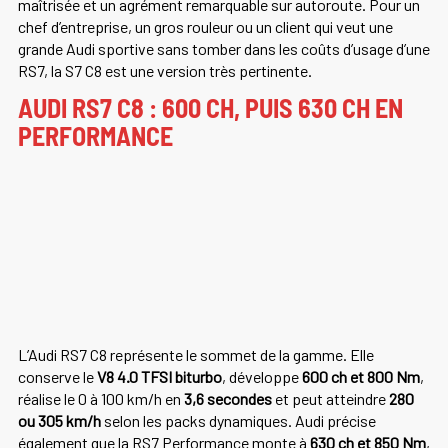
maîtrisée et un agrément remarquable sur autoroute. Pour un
chef d’entreprise, un gros rouleur ou un client qui veut une
grande Audi sportive sans tomber dans les coûts d’usage d’une
RS7, la S7 C8 est une version très pertinente.
AUDI RS7 C8 : 600 CH, PUIS 630 CH EN
PERFORMANCE
L’Audi RS7 C8 représente le sommet de la gamme. Elle
conserve le
V8 4.0 TFSI biturbo
, développe
600 ch et 800 Nm
,
réalise le 0 à 100 km/h en
3,6 secondes
et peut atteindre
280
ou 305 km/h
selon les packs dynamiques. Audi précise
également que la RS7 Performance monte à
630 ch et 850 Nm
,