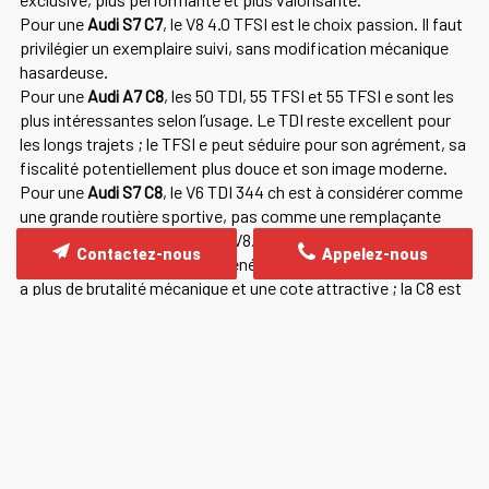
Pour une
Audi S7 C7
, le V8 4.0 TFSI est le choix passion. Il faut
privilégier un exemplaire suivi, sans modification mécanique
hasardeuse.
Pour une
Audi A7 C8
, les 50 TDI, 55 TFSI et 55 TFSI e sont les
plus intéressantes selon l’usage. Le TDI reste excellent pour
les longs trajets ; le TFSI e peut séduire pour son agrément, sa
fiscalité potentiellement plus douce et son image moderne.
Pour une
Audi S7 C8
, le V6 TDI 344 ch est à considérer comme
une grande routière sportive, pas comme une remplaçante
émotionnelle de l’ancienne S7 V8.
Contactez-nous
Appelez-nous
Pour une
Audi RS7
, les deux générations sont désirables. La C7
a plus de brutalité mécanique et une cote attractive ; la C8 est
plus moderne, plus technologique et plus aboutie.
POURQUOI IMPORTER UNE AUDI A7, S7
OU RS7 AVEC BAM MANDATAIRE ?