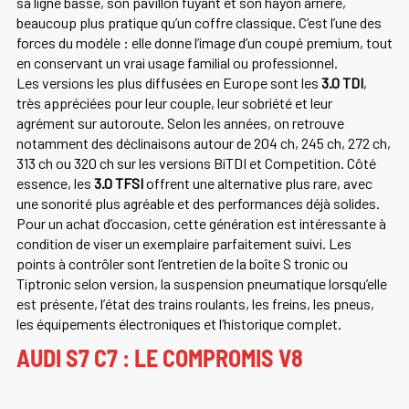
sa ligne basse, son pavillon fuyant et son hayon arrière,
beaucoup plus pratique qu’un coffre classique. C’est l’une des
forces du modèle : elle donne l’image d’un coupé premium, tout
en conservant un vrai usage familial ou professionnel.
Les versions les plus diffusées en Europe sont les
3.0 TDI
,
très appréciées pour leur couple, leur sobriété et leur
agrément sur autoroute. Selon les années, on retrouve
notamment des déclinaisons autour de 204 ch, 245 ch, 272 ch,
313 ch ou 320 ch sur les versions BiTDI et Competition. Côté
essence, les
3.0 TFSI
offrent une alternative plus rare, avec
une sonorité plus agréable et des performances déjà solides.
Pour un achat d’occasion, cette génération est intéressante à
condition de viser un exemplaire parfaitement suivi. Les
points à contrôler sont l’entretien de la boîte S tronic ou
Tiptronic selon version, la suspension pneumatique lorsqu’elle
est présente, l’état des trains roulants, les freins, les pneus,
les équipements électroniques et l’historique complet.
AUDI S7 C7 : LE COMPROMIS V8