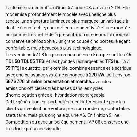
La deuxième génération d’Audi A7, code C8, arrive en 2018. Elle
modernise profondément le modèle avec une ligne plus
tendue, une signature lumineuse plus marquée, un habitacle à
double écran tactile, une meilleure connectivité et une montée
en gamme très nette de la présentation intérieure. Le modèle
conserve sa philosophie : un grand coupé cinq portes, élégant,
confortable, mais beaucoup plus technologique.
Les versions A7 C8 les plus recherchées en Europe sont les
45
TDI
,
50 TDI
,
55 TFSI
et les hybrides rechargeables
TFSI e
. L’A7
55 TFSI e quattro, par exemple, combine essence et électrique
avec une puissance système annoncée à
270 kW
, soit environ
367 à 376 ch selon présentation et marché
, avec des
émissions officielles très basses dans les cycles
d’homologation grâce à l’hybridation rechargeable.
Cette génération est particulièrement intéressante pour les
clients qui veulent une voiture premium moderne, confortable,
statutaire, mais plus originale qu’une A6. En finition S line,
Competition ou avec un bel équipement, l’A7 C8 conserve une
très forte présence visuelle.