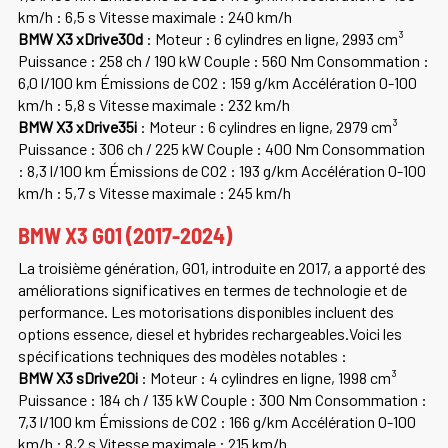
km/h : 6,5 s Vitesse maximale : 240 km/h
BMW X3 xDrive30d
: Moteur : 6 cylindres en ligne, 2993 cm³
Puissance : 258 ch / 190 kW Couple : 560 Nm Consommation :
6,0 l/100 km Émissions de CO2 : 159 g/km Accélération 0-100
km/h : 5,8 s Vitesse maximale : 232 km/h
BMW X3 xDrive35i
: Moteur : 6 cylindres en ligne, 2979 cm³
Puissance : 306 ch / 225 kW Couple : 400 Nm Consommation
: 8,3 l/100 km Émissions de CO2 : 193 g/km Accélération 0-100
km/h : 5,7 s Vitesse maximale : 245 km/h
BMW X3 G01 (2017-2024)
La troisième génération, G01, introduite en 2017, a apporté des
améliorations significatives en termes de technologie et de
performance. Les motorisations disponibles incluent des
options essence, diesel et hybrides rechargeables.Voici les
spécifications techniques des modèles notables :
BMW X3 sDrive20i
: Moteur : 4 cylindres en ligne, 1998 cm³
Puissance : 184 ch / 135 kW Couple : 300 Nm Consommation :
7,3 l/100 km Émissions de CO2 : 166 g/km Accélération 0-100
km/h : 8,2 s Vitesse maximale : 215 km/h