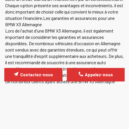
Chaque option présente ses avantages et inconvénients, il est
donc important de choisir celle qui convient le mieux à votre
situation financière.Les garanties et assurances pour une
BMW X3 Allemagne
Lors de l'achat d'une BMW X3 Allemagne, il est également
important de considérer les garanties et assurances
disponibles. De nombreux véhicules d'occasion en Allemagne
sont vendus avec des garanties étendues, ce qui peut offrir
une tranquillité d'esprit supplémentaire aux acheteurs. De plus,
il est recommandé de souscrire à une assurance auto
complète pour protéger votre investissement.Les
témoignages de clients satisfaits
Contactez-nous
Appelez-nous
De nombreux clients ayant acheté une BMW X3 Allemagne
témoignent de leur satisfaction. Ils apprécient la qualité des
véhicules, les performances exceptionnelles et le service
client de qualité. Ces témoignages peuvent être une source
précieuse d'informations pour les futurs acheteurs. Voir nos
avis clients.
CONCLUSION