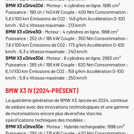
BMW X3 xDrive20d
: Moteur : 4 cylindres en ligne, 1995 cm³
Puissance : 190 ch / 140 kW Couple : 400 Nm Consommation :
5,6 l/100 km Émissions de CO2 : 149 g/km Accélération 0-100
km/h : 8,0 s Vitesse maximale : 213 km/h
BMW X3 xDrive30i
: Moteur : 4 cylindres en ligne, 1998 cm³
Puissance : 252 ch / 185 kW Couple : 350 Nm Consommation :
7,6 l/100 km Émissions de CO2 : 173 g/km Accélération 0-100
km/h : 6,3 s Vitesse maximale : 240 km/h
BMW X3 xDrive30d
: Moteur : 6 cylindres en ligne, 2993 cm³
Puissance : 265 ch / 195 kW Couple : 620 Nm Consommation :
6,1 l/100 km Émissions de CO2 : 159 g/km Accélération 0-100
km/h : 5,8 s Vitesse maximale : 250 km/h
BMW X3 IV (2024-PRÉSENT)
La quatrième génération de BMW X3, lancée en 2024, continue
de séduire avec des innovations technologiques et une gamme
de motorisations encore plus diversifiée.Voici les
spécifications techniques des modèles :
BMW X3 xDrive30e
: Moteur : Hybride rechargeable, 1998 cm³
Puissance : 292 ch / 215 kW Couple : 420 Nm Consommation :