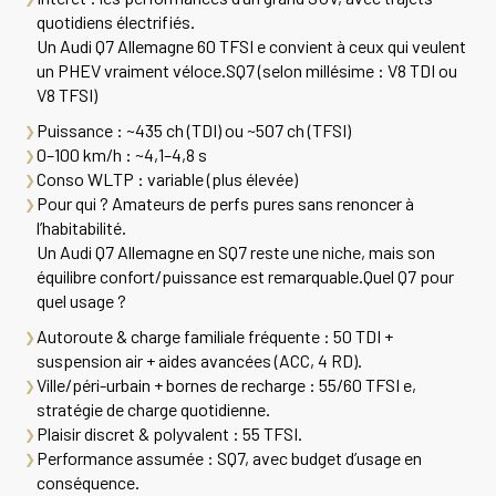
quotidiens électrifiés.
Un
Audi Q7 Allemagne
60 TFSI e convient à ceux qui veulent
un PHEV vraiment véloce.SQ7 (selon millésime : V8 TDI ou
V8 TFSI)
Puissance
: ~435 ch (TDI) ou ~507 ch (TFSI)
0–100 km/h
: ~4,1–4,8 s
Conso WLTP
: variable (plus élevée)
Pour qui ?
Amateurs de perfs pures sans renoncer à
l’habitabilité.
Un
Audi Q7 Allemagne
en SQ7 reste une niche, mais son
équilibre confort/puissance est remarquable.Quel Q7 pour
quel usage ?
Autoroute & charge familiale fréquente
: 50 TDI +
suspension air + aides avancées (ACC, 4 RD).
Ville/péri-urbain + bornes de recharge
: 55/60 TFSI e,
stratégie de charge quotidienne.
Plaisir discret & polyvalent
: 55 TFSI.
Performance assumée
: SQ7, avec budget d’usage en
conséquence.