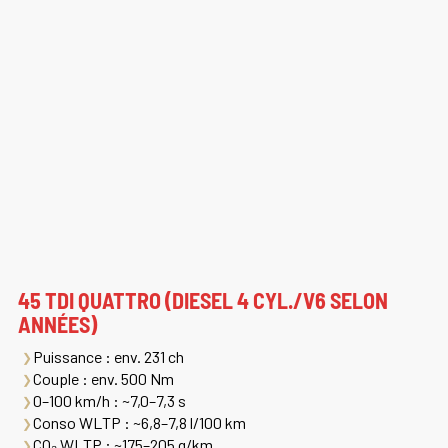
45 TDI QUATTRO (DIESEL 4 CYL./V6 SELON
ANNÉES)
Puissance
: env. 231 ch
Couple
: env. 500 Nm
0–100 km/h
: ~7,0–7,3 s
Conso WLTP
: ~6,8–7,8 l/100 km
CO₂ WLTP
: ~175–205 g/km