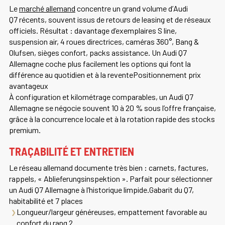
Le
marché allemand
concentre un grand volume d’
Audi
Q7
récents, souvent issus de retours de leasing et de réseaux
officiels. Résultat : davantage d’exemplaires S line,
suspension air, 4 roues directrices, caméras 360°, Bang &
Olufsen, sièges confort, packs assistance. Un
Audi Q7
Allemagne
coche plus facilement les options qui font la
différence au quotidien et à la reventePositionnement prix
avantageux
À configuration et kilométrage comparables, un
Audi Q7
Allemagne
se négocie souvent 10 à 20 % sous l’offre française,
grâce à la concurrence locale et à la rotation rapide des stocks
premium.
TRAÇABILITÉ ET ENTRETIEN
Le réseau allemand documente très bien : carnets, factures,
rappels, « Ablieferungsinspektion ». Parfait pour sélectionner
un
Audi Q7 Allemagne
à l’historique limpide.Gabarit du Q7,
habitabilité et 7 places
Longueur/largeur généreuses, empattement favorable au
confort du rang 2.