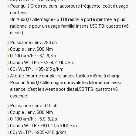
Pour qui ?
Gros rouleurs, autoroute fréquente, coût d’usage
contenu.
Un
Audi Q7 Allemagne
45 TDI reste la porte d’entrée la plus
rationnelle pour un usage familial intensif.50 TDI quattro (V6
diesel)
Puissance
: env. 286 ch
Couple
: env. 600 Nm
0–100 km/h
: ~6,1–6,3 s
Conso WLTP
: ~7,2–8,2 l/100 km
CO₂ WLTP
: ~185–215 g/km
Atout
: énorme couple, relances faciles même à charge.
Pour un
Audi Q7 Allemagne
qui avale les kilomètres avec
aisance, c’est le sweet spot diesel.55 TFSI quattro (V6
essence)
Puissance
: env. 340 ch
Couple
: env. 500 Nm
0–100 km/h
: ~5,9–6,2 s
Conso WLTP
: ~9,0–10,5 l/100 km
CO₂ WLTP
: ~205–240 g/km