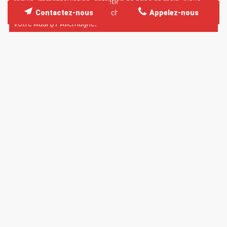
requis, immatriculation, entretien de prise en main. Nous
fournissons un
budget global chiffré
et transparent pour
Contactez-nous
Appelez-nous
votre
Audi Q7 Allemagne
.