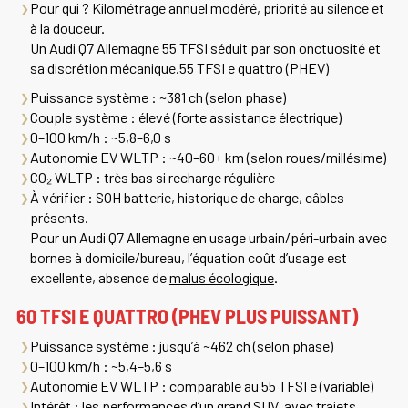
Pour qui ?
Kilométrage annuel modéré, priorité au silence et
à la douceur.
Un
Audi Q7 Allemagne
55 TFSI séduit par son onctuosité et
sa discrétion mécanique.55 TFSI e quattro (PHEV)
Puissance système
: ~381 ch (selon phase)
Couple système
: élevé (forte assistance électrique)
0–100 km/h
: ~5,8–6,0 s
Autonomie EV WLTP
: ~40–60+ km (selon roues/millésime)
CO₂ WLTP
: très bas si recharge régulière
À vérifier
: SOH batterie, historique de charge, câbles
présents.
Pour un
Audi Q7 Allemagne
en usage urbain/péri-urbain avec
bornes à domicile/bureau, l’équation coût d’usage est
excellente, absence de
malus écologique
.
60 TFSI E QUATTRO (PHEV PLUS PUISSANT)
Puissance système
: jusqu’à ~462 ch (selon phase)
0–100 km/h
: ~5,4–5,6 s
Autonomie EV WLTP
: comparable au 55 TFSI e (variable)
Intérêt
: les performances d’un grand SUV, avec trajets