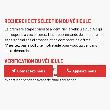
RECHERCHE ET SÉLECTION DU VÉHICULE
La première étape consiste à identifier le véhicule Audi S3 qui
correspond à vos critères. Il est recommandé de consulter les
sites spécialisés allemands et de comparer les offres.
N'hésitez pas à solliciter notre aide pour vous guider dans
cette démarche.
VÉRIFICATION DU VÉHICULE
Une fois le véhicule repéré, il est crucial de vérifier son état et
Contactez-nous
Appelez-nous
son historique. Si possible, faites inspecter Audi S3 par un
expert indépendant avant de finaliser l'achat.
NÉGOCIATION ET ACHAT
La négociation du prix est une étape importante. Tenez
compte des frais d'importation et des éventuels travaux à
prévoir dans votre budget global.